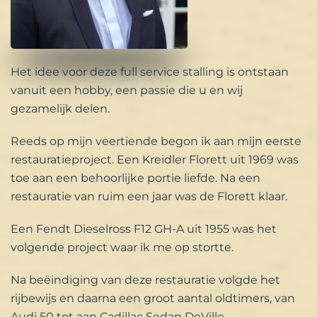
Het idee voor deze full service stalling is ontstaan
vanuit een hobby, een passie die u en wij
gezamelijk delen.
Reeds op mijn veertiende begon ik aan mijn eerste
restauratieproject. Een Kreidler Florett uit 1969 was
toe aan een behoorlijke portie liefde. Na een
restauratie van ruim een jaar was de Florett klaar.
Een Fendt Dieselross F12 GH-A uit 1955 was het
volgende project waar ik me op stortte.
Na beëindiging van deze restauratie volgde het
rijbewijs en daarna een groot aantal oldtimers, van
Audi 50 tot aan Cadillac Sedan DeVille.